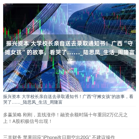
振兴资本 大学校长亲自送去录取通知书！广西“守摊女孩”的故事，看
哭了……_陆思凤_生活_周隆富
多赢策略 刚刚，直线涨停！融资余额时隔十年重回2万亿元之
上！A股积极信号出现！
三羊财务 苹果回应“iPhone改日期空出20G” 不建议操作