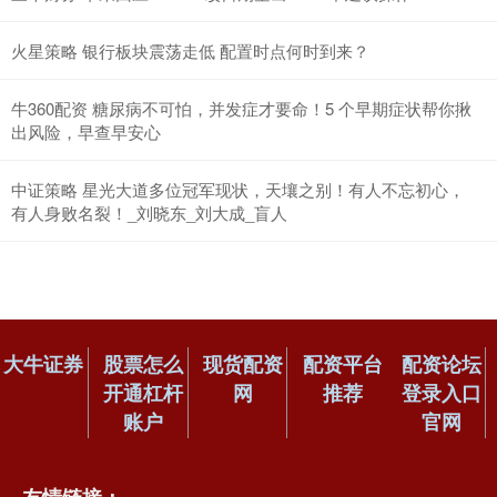
火星策略 银行板块震荡走低 配置时点何时到来？
牛360配资 糖尿病不可怕，并发症才要命！5 个早期症状帮你揪
出风险，早查早安心
中证策略 星光大道多位冠军现状，天壤之别！有人不忘初心，
有人身败名裂！_刘晓东_刘大成_盲人
大牛证券
股票怎么
现货配资
配资平台
配资论坛
开通杠杆
网
推荐
登录入口
账户
官网
友情链接：