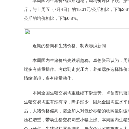
本周国内生猪价格跌后趋稳，周均价环比下跌。据中国养
斤，与上周五（7月4日）的15.31元/公斤相比，下降2.
公斤的均价相比，下降0.8%。
近期的猪肉和生猪价格。制表澎湃新闻
本周国内生猪价格先跌后趋稳。卓创资讯认为，周前
端多有减量操作。考虑到走货压力，养殖端多选择降价
情绪渐起，多有缩量动作。
本周全国生猪交易均重延续下滑走势。卓创资讯监测全国
生猪交易均重有涨有降，降多涨少，因此全国均重水平
后，大猪价格偏高，屠企加大对低价标猪的收购量以缓
压栏增重，带动生猪交易均重小幅上涨。本周国内生猪重点
个百分点。生猪出栏逐渐增多，屠宰企业收购难度不大