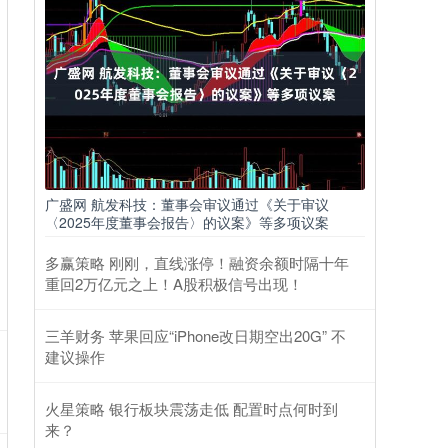
广盛网 航发科技：董事会审议通过《关于审议
〈2025年度董事会报告〉的议案》等多项议案
多赢策略 刚刚，直线涨停！融资余额时隔十年
重回2万亿元之上！A股积极信号出现！
三羊财务 苹果回应“iPhone改日期空出20G” 不
建议操作
火星策略 银行板块震荡走低 配置时点何时到
来？