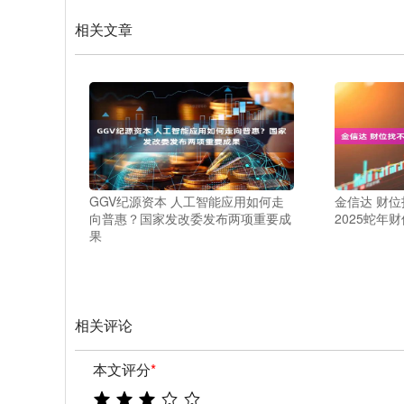
相关文章
GGV纪源资本 人工智能应用如何走
金信达 财
向普惠？国家发改委发布两项重要成
2025蛇年财
果
相关评论
本文评分
*