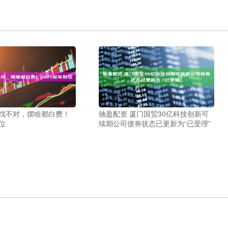
位找不对，摆啥都白费！
驰盈配资 厦门国贸30亿科技创新可
位
续期公司债券状态已更新为“已受理”