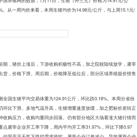
猪网的数据，7月11日，生猪（外三元）价格为14.91元/公
6%。从一周均价来看，本周生猪均价为14.98元/公斤，与上周15.1元/
期，猪价上涨后，下游收购积极性不高，加之院校陆续放学，屠宰
出货，价格下滑。周后期，价格降至低位后，部分区域养殖挺价惜售
生猪平均交易体重为124.91公斤，环比跌0.18%。本周分省份
仍环比下滑。多地气温升高，生猪增重速度放缓，加之肥标价差转正
冲收购压力，收购均重同步回落。仍有部分地区大场看涨大猪行情而
屠宰企业开工率下降，周内平均开工率31.97%，环比下降0.97
，但因高温天气下终端需求疲软，屠宰企业订单减少，导致屠宰企业