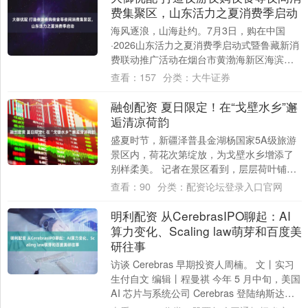
费集聚区，山东活力之夏消费季启动
海风逐浪，山海赴约。7月3日，购在中国
·2026山东活力之夏消费季启动式暨鲁藏新消
费联动推广活动在烟台市黄渤海新区海滨沙
滩举行。活动以“嗨翻盛夏·畅享消费”为主....
查看：
157
分类：
大牛证券
融创配资 夏日限定！在“戈壁水乡”邂
逅清凉荷韵
盛夏时节，新疆泽普县金湖杨国家5A级旅游
景区内，荷花次第绽放，为戈壁水乡增添了
别样柔美。 记者在景区看到，层层荷叶铺满
水面，粉色与白色的荷花亭亭玉立，与远处
查看：
90
分类：
配资论坛登录入口官网
成片....
明利配资 从CerebrasIPO聊起：AI
算力变化、Scaling law萌芽和百度美
研往事
访谈 Cerebras 早期投资人周楠。 文丨实习
生付自文 编辑丨程曼祺 今年 5 月中旬，美国
AI 芯片与系统公司 Cerebras 登陆纳斯达
克。上市一个....