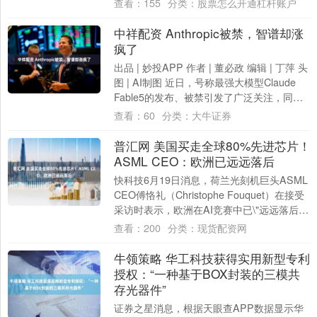
查看：
155
分类：
股票怎么开通杠杆账户
中祥配资 Anthropic被禁，智谱却涨
疯了
出品 | 妙投APP 作者 | 董必政 编辑 | 丁萍 头
图 | AI制图 近日，号称最强大模型Claude
Fable5的发布、被禁引发了广泛关注，同样
冲击了....
查看：
60
分类：
大牛证券
普汇网 美国买走全球80%先进芯片！
ASML CEO：欧洲已远远落后
快科技6月19日消息，荷兰光刻机巨头ASML
CEO傅恪礼（Christophe Fouquet）在接受
采访时表示，欧洲在AI竞赛中已\"远远落后
\"。 傅恪礼....
查看：
200
分类：
现货配资网
牛领策略 华工科技获得实用新型专利
授权：“一种基于BOX封装的三模共
存光器件”
证券之星消息，根据天眼查APP数据显示华