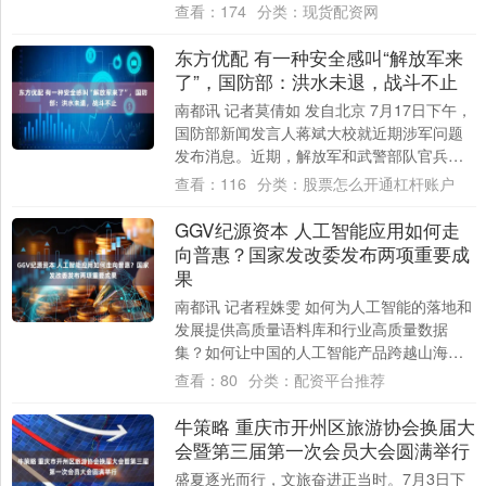
念“南海仲裁裁决”十年活动。对此，蒋斌....
查看：
174
分类：
现货配资网
东方优配 有一种安全感叫“解放军来
了”，国防部：洪水未退，战斗不止
南都讯 记者莫倩如 发自北京 7月17日下午，
国防部新闻发言人蒋斌大校就近期涉军问题
发布消息。近期，解放军和武警部队官兵、
民兵抢险救灾的画面在网络刷屏，许多网
查看：
116
分类：
股票怎么开通杠杆账户
友....
GGV纪源资本 人工智能应用如何走
向普惠？国家发改委发布两项重要成
果
南都讯 记者程姝雯 如何为人工智能的落地和
发展提供高质量语料库和行业高质量数据
集？如何让中国的人工智能产品跨越山海、
惠及世界？7月17日，国家发改委在世界人工
查看：
80
分类：
配资平台推荐
智....
牛策略 重庆市开州区旅游协会换届大
会暨第三届第一次会员大会圆满举行
盛夏逐光而行，文旅奋进正当时。7月3日下