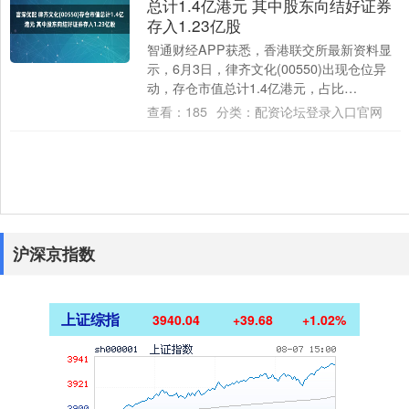
总计1.4亿港元 其中股东向结好证券
存入1.23亿股
智通财经APP获悉，香港联交所最新资料显
示，6月3日，律齐文化(00550)出现仓位异
动，存仓市值总计1.4亿港元，占比
27.01%。该公司股东将股票存入结好证....
查看：
185
分类：
配资论坛登录入口官网
沪深京指数
上证综指
3940.04
+39.68
+1.02%