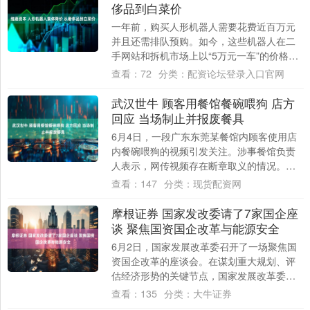
侈品到白菜价
一年前，购买人形机器人需要花费近百万元
并且还需排队预购。如今，这些机器人在二
手网站和拆机市场上以“5万元一车”的价格打
包清仓，引起了网友们的关注。 人形机器人
查看：
72
分类：
配资论坛登录入口官网
的....
武汉世牛 顾客用餐馆餐碗喂狗 店方
回应 当场制止并报废餐具
6月4日，一段广东东莞某餐馆内顾客使用店
内餐碗喂狗的视频引发关注。涉事餐馆负责
人表示，网传视频存在断章取义的情况。事
发当晚，服务员发现后立即制止，并在顾客
查看：
147
分类：
现货配资网
面前将....
摩根证券 国家发改委请了7家国企座
谈 聚焦国资国企改革与能源安全
6月2日，国家发展改革委召开了一场聚焦国
资国企改革的座谈会。在谋划重大规划、评
估经济形势的关键节点，国家发展改革委主
要负责人邀请企业代表座谈，是其重要的工
查看：
135
分类：
大牛证券
作方式....