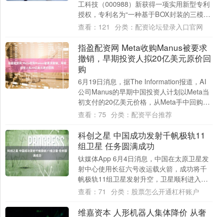
工科技（000988）新获得一项实用新型专利
授权，专利名为“一种基于BOX封装的三模共
存光器件”，专利申请号为CN202....
查看：
121
分类：
配资论坛登录入口官网
指盈配资网 Meta收购Manus被要求
撤销，早期投资人拟20亿美元原价回
购
6月19日消息，据The Information报道，AI
公司Manus的早期中国投资人计划以Meta当
初支付的20亿美元价格，从Meta手中回购
Manus，以....
查看：
75
分类：
配资平台推荐
科创之星 中国成功发射千帆极轨11
组卫星 任务圆满成功
钛媒体App 6月4日消息，中国在太原卫星发
射中心使用长征六号改运载火箭，成功将千
帆极轨11组卫星发射升空，卫星顺利进入预
定轨道，发射任务取得圆满成功。 202....
查看：
71
分类：
股票怎么开通杠杆账户
维嘉资本 人形机器人集体降价 从奢