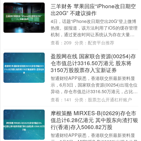
三羊财务 苹果回应“iPhone改日期空
出20G” 不建议操作
4日，话题“iPhone改日期空出20G”登上微博
热搜。据报道，该方法利用了iOS的缓存管理
机制，通过更改时间让系统认为存在大量过
期缓存，从而触发清理动作。苹果....
查看：
209
分类：
配资平台推荐
盈股网在线 国家联合资源(00254)存
仓市值总计3316.50万港元 股东将
3150万股股票存入宝新证券
智通财经APP获悉，香港联交所最新资料显
示，6月3日，国家联合资源(00254)出现仓位
异动，存仓市值总计3316.50万港元，占比
5.94%。该公司股东将31....
查看：
141
分类：
股票怎么开通杠杆账户
摩根策酪 MIRXES-B(02629)存仓市
值总计6.28亿港元 其中股东向渣打银
行(香港)存入5060.82万股
智通财经APP获悉，香港联交所最新资料显