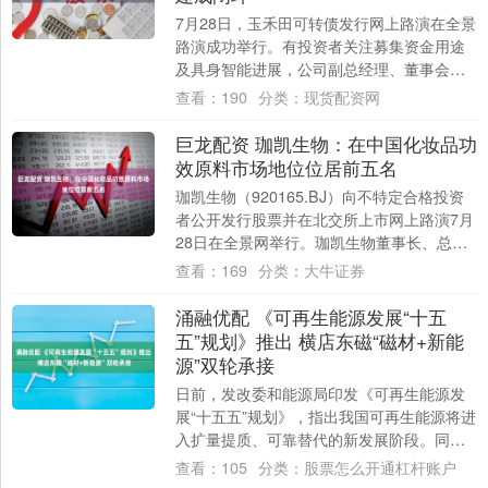
7月28日，玉禾田可转债发行网上路演在全景
路演成功举行。有投资者关注募集资金用途
及具身智能进展，公司副总经理、董事会秘
书张卫滨回应称，本次可转债拟投入35,34....
查看：
190
分类：
现货配资网
巨龙配资 珈凯生物：在中国化妆品功
效原料市场地位位居前五名
珈凯生物（920165.BJ）向不特定合格投资
者公开发行股票并在北交所上市网上路演7月
28日在全景网举行。珈凯生物董事长、总经
理田军表示，公司设立以来，始终专注....
查看：
169
分类：
大牛证券
涌融优配 《可再生能源发展“十五
五”规划》推出 横店东磁“磁材+新能
源”双轮承接
日前，发改委和能源局印发《可再生能源发
展“十五五”规划》，指出我国可再生能源将进
入扩量提质、可靠替代的新发展阶段。同
时，《规划》明确提出2030年，可再生能源
查看：
105
分类：
股票怎么开通杠杆账户
发....