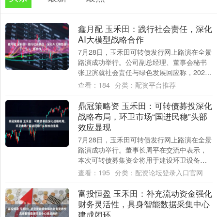
鑫月配 玉禾田：践行社会责任，深化
AI大模型战略合作
7月28日，玉禾田可转债发行网上路演在全景
路演成功举行。公司副总经理、董事会秘书
张卫滨就社会责任与绿色发展回应称，2025
年公司以“精准捐赠、多元覆盖、持续赋能....
查看：
184
分类：
配资平台推荐
鼎冠策略资 玉禾田：可转债募投深化
战略布局，环卫市场“国进民稳”头部
效应显现
7月28日，玉禾田可转债发行网上路演在全景
路演成功举行。董事长周平在交流中表示，
本次可转债募集资金将用于建设环卫设备配
置中心项目，实现设备集中采购、统一配
查看：
195
分类：
配资论坛登录入口官网
置，为....
富投恒盈 玉禾田：补充流动资金强化
财务灵活性，具身智能数据采集中心
建成闭环