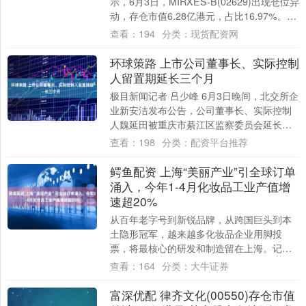
示，6月3日，MIRXES-B(02629)出现仓位异
动，存仓市值6.28亿港元，占比16.97%。该
公司股东将股票存入....
查看：
194
分类：
现货配资网
环球策路 上市公司董事长、实际控制
人留置期延长三个月
极目新闻记者 吕少峰 6月3日晚间，北交所企
业新安洁发布公告，公司董事长、实际控制
人魏延田被重庆市綦江区监察委员会延长留
置时间三个月，留置期限自2026年5月2....
查看：
198
分类：
配资平台推荐
鳄鱼配资 上海“美丽产业”引全球订单
涌入，今年1-4月化妆品工业产值增
速超20%
从百年老字号到新锐品牌，从跨国巨头到本
土隐形冠军，越来越多化妆品企业用脚投
票，将最核心的研发和制造留在上海。记者
昨天从市经济信息化委了解到，今年1至4
查看：
164
分类：
大牛证券
月，上海化....
富深优配 律齐文化(00550)存仓市值