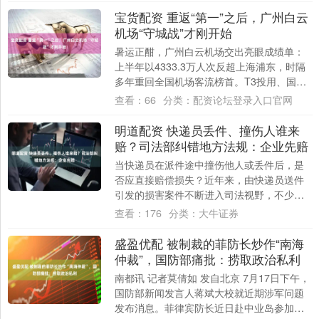
宝货配资 重返“第一”之后，广州白云
机场“守城战”才刚开始
暑运正酣，广州白云机场交出亮眼成绩单：
上半年以4333.3万人次反超上海浦东，时隔
多年重回全国机场客流榜首。T3投用、国际
航线加密、空铁联运上线——硬件与政策
查看：
66
分类：
配资论坛登录入口官网
的....
明道配资 快递员丢件、撞伤人谁来
赔？司法部纠错地方法规：企业先赔
当快递员在派件途中撞伤他人或丢件后，是
否应直接赔偿损失？近年来，由快递员送件
引发的损害案件不断进入司法视野，不少快
递公司、人力公司遇事“甩锅”，主张由快递员
查看：
176
分类：
大牛证券
自行....
盛盈优配 被制裁的菲防长炒作“南海
仲裁”，国防部痛批：捞取政治私利
南都讯 记者莫倩如 发自北京 7月17日下午，
国防部新闻发言人蒋斌大校就近期涉军问题
发布消息。菲律宾防长近日赴中业岛参加纪