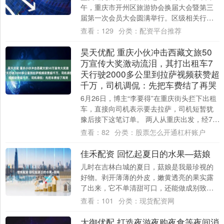
午，重庆市开州区旅游协会换届大会暨第三
届第一次会员大会圆满举行。区级相关行业
主管部门、跨省市文旅行业代表、协会会
查看：
129
分类：
配资平台推荐
员、文旅....
昊天优配 重庆小伙冲击西藏文旅50
万宣传大奖激动流泪，其打出租车7
天行驶2000多公里到拉萨视频获赞超
千万，司机调侃：先把车费结了再哭
6月26日，博主“李要得”在重庆街头拦下出租
车，直接向司机表示要去拉萨，司机短暂犹
豫后接下这笔订单。 两人从重庆出发，经7天
行驶2000多公里，全程用镜头记录沿....
查看：
82
分类：
股票怎么开通杠杆账户
佳禾配资 回忆起夏日的水果—菇娘
儿时在吉林白城的夏日，菇娘是我最珍视的
好物。剥开薄薄的外皮，嫩黄透亮的果实露
了出来，它不单清甜可口，还能做成别致的
小哨子。折一截扫帚细枝，小心翼翼扎进果
查看：
101
分类：
现货配资网
蒂的小孔....
大御优配 打造夜游夜购夜食等夜间消