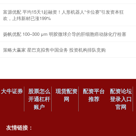
富源优配 平均15天1起融资！人形机器人“卡位赛”引发资本狂
欢，上纬新材已涨199%
扬帆优配 100–300 μm 明胶微球介导的肝细胞癌动脉化疗栓塞
策略大赢家 星巴克拟售中国业务 投资机构排队竞购
大牛证券
股票怎么
现货配资
配资平台
配资论坛
开通杠杆
网
推荐
登录入口
账户
官网
友情链接：