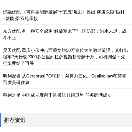
涌融优配 《可再生能源发展“十五五”规划》推出 横店东磁“磁材
+新能源”双轮承接
东方优配 有一种安全感叫“解放军来了”，国防部：洪水未退，战
斗不止
昊天优配 重庆小伙冲击西藏文旅50万宣传大奖激动流泪，其打出
租车7天行驶2000多公里到拉萨视频获赞超千万，司机调侃：先
把车费结了再哭
明利配资 从CerebrasIPO聊起：AI算力变化、Scaling law萌芽和
百度美研往事
科创之星 中国成功发射千帆极轨11组卫星 任务圆满成功
推荐资讯