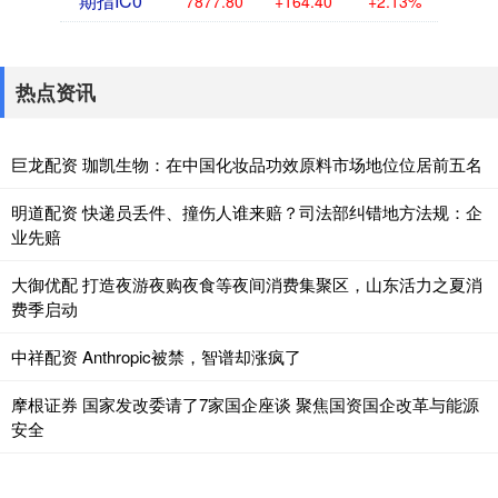
期指IC0
7877.80
+164.40
+2.13%
热点资讯
巨龙配资 珈凯生物：在中国化妆品功效原料市场地位位居前五名
明道配资 快递员丢件、撞伤人谁来赔？司法部纠错地方法规：企
业先赔
大御优配 打造夜游夜购夜食等夜间消费集聚区，山东活力之夏消
费季启动
中祥配资 Anthropic被禁，智谱却涨疯了
摩根证券 国家发改委请了7家国企座谈 聚焦国资国企改革与能源
安全