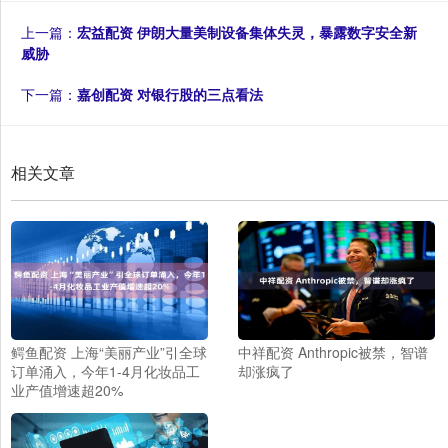
上一篇：
宏益配资 伊朗大量美制设备集体失灵，暴露数字安全新
威胁
下一篇：
嘉创配资 对银行股的三点看法
相关文章
鳄鱼配资 上海“美丽产业”引全球
中祥配资 Anthropic被禁，智谱
订单涌入，今年1-4月化妆品工
却涨疯了
业产值增速超20%