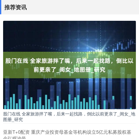
推荐资讯
股门在线 全家旅游拌了嘴，后来一起找路，倒比以前更亲了_闺女_地
图册_研究
亚新T+0配资 重庆产业投资母基金等机构设立5亿元私募股权基
金弘晖渝邑